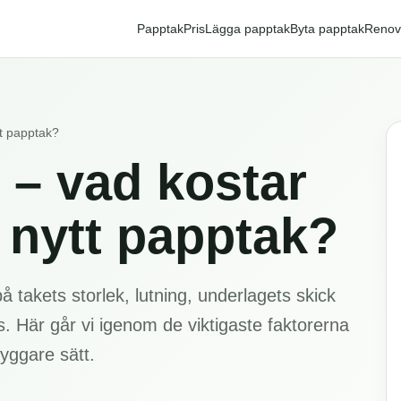
Papptak
Pris
Lägga papptak
Byta papptak
Renov
tt papptak?
 – vad kostar
a nytt papptak?
å takets storlek, lutning, underlagets skick
s. Här går vi igenom de viktigaste faktorerna
ryggare sätt.