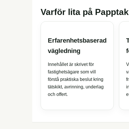
Varför lita på Pappta
Erfarenhetsbaserad
vägledning
Innehållet är skrivet för
V
fastighetsägare som vill
v
förstå praktiska beslut kring
f
tätskikt, avrinning, underlag
i
och offert.
e