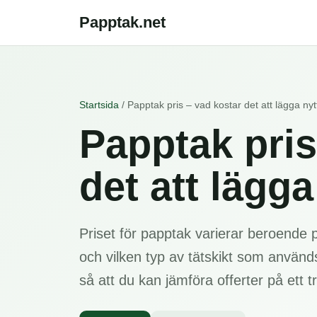
Papptak.net
Startsida
/ Papptak pris – vad kostar det att lägga ny
Papptak pris
det att lägg
Priset för papptak varierar beroende p
och vilken typ av tätskikt som använd
så att du kan jämföra offerter på ett t