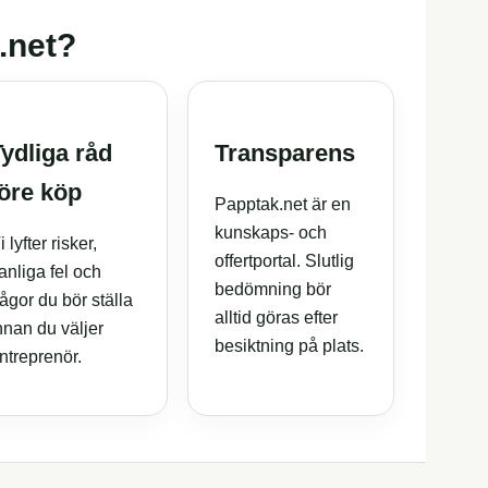
k.net?
Tydliga råd
Transparens
före köp
Papptak.net är en
kunskaps- och
i lyfter risker,
offertportal. Slutlig
anliga fel och
bedömning bör
rågor du bör ställa
alltid göras efter
nnan du väljer
besiktning på plats.
ntreprenör.