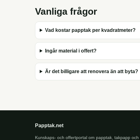
Vanliga frågor
Vad kostar papptak per kvadratmeter?
Ingår material i offert?
Är det billigare att renovera än att byta?
Papptak.net
Kunskaps- och offertportal om papptak, takpapp och 